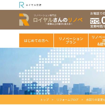
お電話で
営業時間/9:
リノベ
リノベーション
はじめての方へ
プラン
&建
トップ
リフォームブログ
水回りの変更