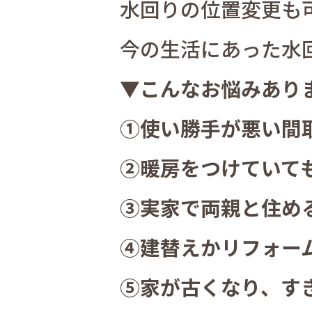
水回りの位置変更も
今の生活にあった水
▼こんなお悩みあり
①使い勝手が悪い間
②暖房をつけていて
③実家で両親と住め
④建替えかリフォー
⑤家が古くなり、す