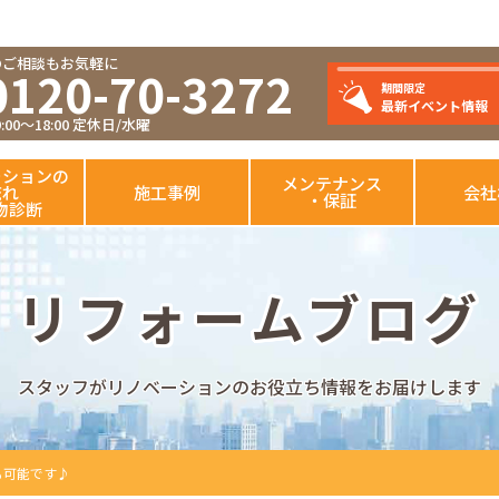
のご相談もお気軽に
0120-70-3272
期間限定
最新イベント情報
00～18:00 定休日/水曜
ーションの
メンテナンス
流れ
施工事例
会社
・保証
物診断
リフォームブログ
スタッフがリノベーションのお役立ち情報をお届けします
も可能です♪