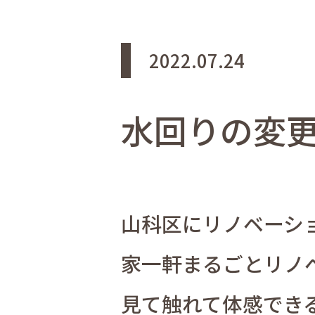
2022.07.24
水回りの変
山科区にリノベーショ
家一軒まるごとリノ
見て触れて体感でき