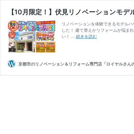
【10月限定！】伏見リノベーションモデ
リノベーションを体験できるモデルハ
した！ 建て替えかリフォームか悩ま
【10
い！ …
続きを読む
月
限
定！】
伏
京都市のリノベーション＆リフォーム専門店「ロイヤルさん
見
リ
ノ
ベ
ー
シ
ョ
ン
モ
デ
ル