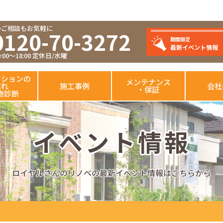
のご相談もお気軽に
0120-70-3272
期間限定
最新イベント情報
00～18:00 定休日/水曜
ーションの
メンテナンス
流れ
施工事例
会社
・保証
物診断
イベント情報
ロイヤルさんのリノベの最新イベント情報はこちらから