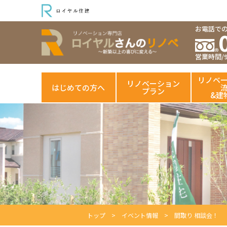
お電話で
営業時間/9:
リノベ
リノベーション
はじめての方へ
プラン
&建
トップ
イベント情報
間取り 相談会！