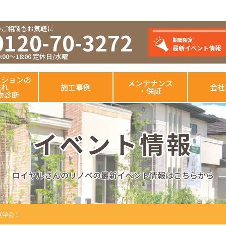
のご相談もお気軽に
0120-70-3272
期間限定
最新イベント情報
00～18:00 定休日/水曜
ーションの
メンテナンス
流れ
施工事例
会社
・保証
物診断
イベント情報
ロイヤルさんのリノベの最新イベント情報はこちらから
見学会！