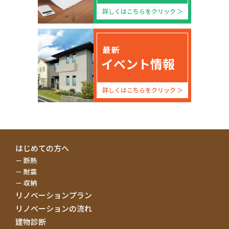
オ.その他上記付帯業務に関連する業者
詳しくはこちらをクリック
（この場合には、十分な保護水準を備えている委託先を選定
し、漏洩や再提供を防止するために契約による義務づける等
の方法により、適切な管理を実施します）
法令等により開示を要求された場合
最新
人の生命、身体または財産の保護のために必要であって、お
イベント情報
客様の同意を得ることが困難である場合
国の機関もしくは地方公共団体またはその委託を受けた者が
法令の定める事務を遂行することに対して協力する必要があ
詳しくはこちらをクリック
る場合であって、お客様の同意を得ることにより当該事務の
遂行に支障を及ぼすおそれがある場合
はじめての方へ
断熱
耐震
収納
リノベーションプラン
リノベーションの流れ
建物診断