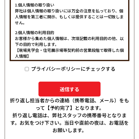
1.個人情報の取り扱い
弊社は個人情報の取り扱いには万全の注意を払っており、個
人情報を第三者に開示、もしくは提供することは一切致しま
せん。
2.個人情報の利用目的
お客様から集めた個人情報は、次項記載の利用目的の他、以
下の目的で利用します。
【現場見学会・住宅展示場等契約前の営業段階で取得した個
人情報】
・お客様に対し、住宅プランを提供するため
【請負契約・売買契約締結時に取得した個人情報】
プライバシーポリシーにチェックする
・請負契約または売買契約を締結したお客様の住宅を建築す
るため
・委託された住宅ローンの申込みおよび登記等の手配のため
3.保有個人データの利用目的
折り返し担当者からの連絡（携帯電話、メール）をも
・当社が建築したお客様宅のアフターメンテナンスを行うた
って【予約完了】となります。
め
・当社がお客様に提供するサービスにおいて利用するため
折り返し電話は、弊社スタッフの携帯番号となりま
・お客様に特別なサービスや新しい商品などの情報を的確に
す。お気をつけ下さい。当日や直前の夜は、お電話を
お知らせするため
お願いします。
・お客様にあったサービスを提供するため
・必要に応じてお客様に連絡を行うため