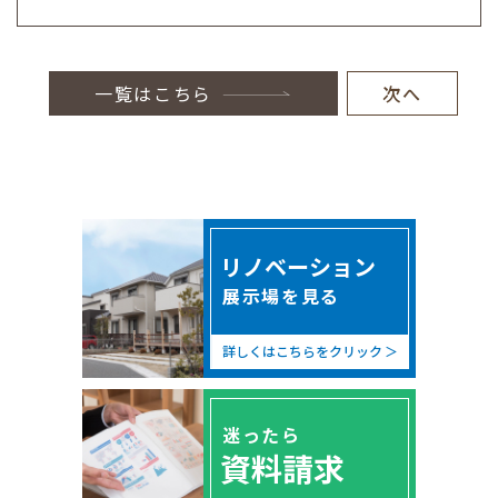
・会計監査上の確認作業を行うため
4.個人情報の安全対策
お客様の個人情報を安全に管理・運営するよう鋭意努力して
おり、個人情報への外部からの不正なアクセス、個人情報の
一覧はこちら
次へ
紛失・毀損・破壊・改ざん・漏えい、社外への不正な流出な
どへの危険防止に対する合理的かつ適切な安全対策を行って
います。また個人情報を取り扱う部門ごとに情報管理責任者
を置き、個人情報の適切な管理に努めるとともに、情報セキ
ュリティに関する規定を設けて社員への周知徹底を実施して
います。
5.第三者への提供
リノベーション
個人情報は、以下のいずれかに該当する場合を除いて、いか
展示場を見る
なる第三者にも開示・提供いたしません。
お客様の同意がある場合
お客様個人を識別することができない状態で開示する場合
詳しくはこちらをクリック
当社グループ業務を円滑に進める等の理由で以下の者に対し
て情報を提供する場合
ア.土木建築工事の設計、施工および請負に関する業者
イ.不動産の売買、賃貸、管理およびその仲介に関する業者
迷ったら
ウ.当社グループの不動産売買に関し付帯する業務を行う金
資料請求
融機関、司法書士等
エ.損害保険代理業に関わる業者