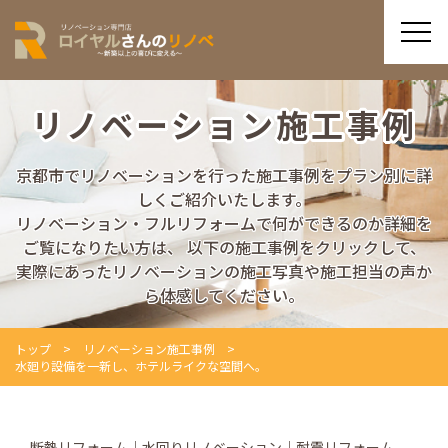
リノベーション施工事例
京都市でリノベーションを行った施工事例をプラン別に詳
しくご紹介いたします。
リノベーション・フルリフォームで何ができるのか詳細を
ご覧になりたい方は、
以下の施工事例をクリックして、
実際にあったリノベーションの施工写真や施工担当の声か
ら体感してください。
トップ
リノベーション施工事例
水廻り設備を一新し、ホテルライクな空間へ。
断熱リフォーム
水回りリノベーション
耐震リフォーム